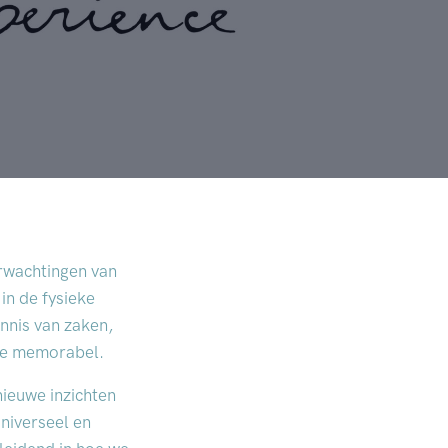
rwachtingen van
in de fysieke
ennis van zaken,
nce memorabel.
nieuwe inzichten
universeel en