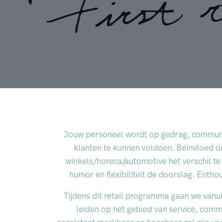
Jouw personeel wordt op gedrag, communi
klanten te kunnen voldoen. Beïnvloed d
winkels/horeca/automotive het verschil te 
humor en flexibiliteit de doorslag. Ent
Tijdens dit retail programma gaan we vanuit
leiden op het gebied van service, commu