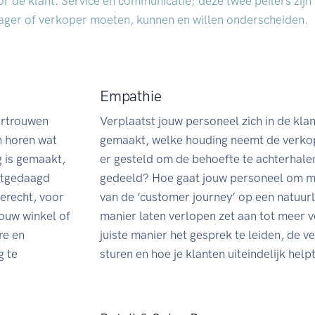
r de klant. Service en communicatie; deze twee peilers zijn
ager of verkoper moeten, kunnen en willen onderscheiden.
Empathie
ertrouwen
Verplaatst jouw personeel zich in de kla
en horen wat
gemaakt, welke houding neemt de verko
g is gemaakt,
er gesteld om de behoefte te achterhale
uitgedaagd
gedeeld? Hoe gaat jouw personeel om me
erecht, voor
van de ‘customer journey’ op een natuurl
jouw winkel of
manier laten verlopen zet aan tot meer 
re en
juiste manier het gesprek te leiden, de v
g te
sturen en hoe je klanten uiteindelijk hel