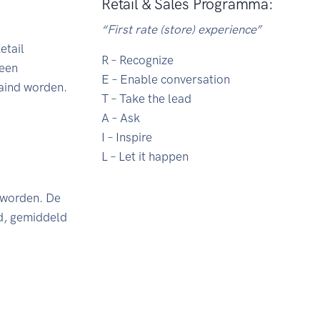
Retail & Sales Programma:
“First rate (store) experience”
etail
R – Recognize
 een
E – Enable conversation
raind worden.
T – Take the lead
A – Ask
I – Inspire
L – Let it happen
 worden. De
d, gemiddeld