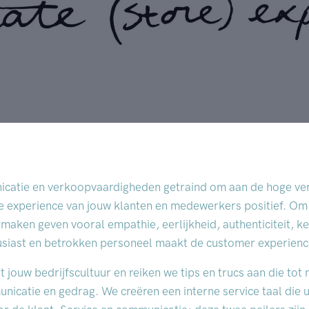
catie en verkoopvaardigheden getraind om aan de hoge ve
e experience van jouw klanten en medewerkers positief. Om 
maken geven vooral empathie, eerlijkheid, authenticiteit, k
housiast en betrokken personeel maakt de customer experie
 jouw bedrijfscultuur en reiken we tips en trucs aan die tot 
nicatie en gedrag. We creëren een interne service taal die 